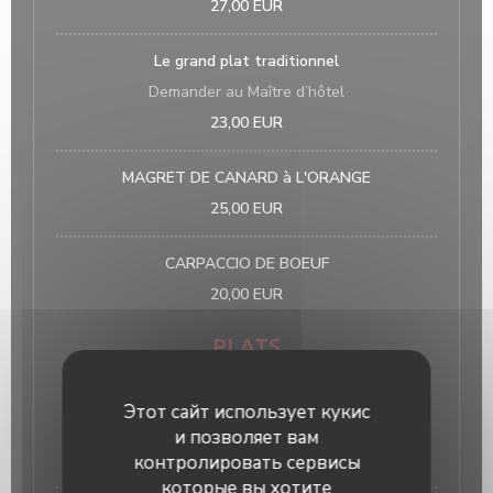
27,00 EUR
Le grand plat traditionnel
Demander au Maître d’hôtel
23,00 EUR
MAGRET DE CANARD à L'ORANGE
25,00 EUR
CARPACCIO DE BOEUF
20,00 EUR
PLATS
Poulet fermier jaune ou noir (Périgord ou Challans)
Этот сайт использует кукис
fricassée de charlottes à l’ail ou frites soufflées
и позволяет вам
23,00 EUR
контролировать сервисы
которые вы хотите