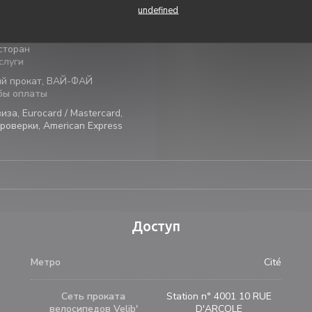
П�
-
В�
11:
undefined
ионный французский
заведения
сторан
слуги
ый прокат, ВАЙ-ФАЙ
бы оплаты
за, Eurocard / Mastercard,
роверки, American Express
Доступ
Метро
Cité
Сеть проката
Station n° 4001 10 RUE
велосипедов Velib'
D'ARCOLE