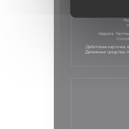
гурман, Традиц
Тип 
Ре
У
терраса, Частн
Спосо
Дебетовая карточка, ви
Денежные средства, п