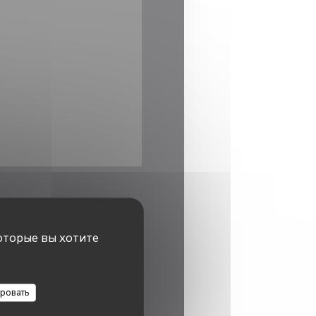
оторые вы хотите
аботы
ровать