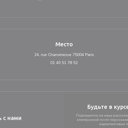
Место
((открывается в н
24, rue Chanoinesse 75004 Paris
01 40 51 78 52
Будьте в курс
Подпишитесь на нашу рассылку
ь с нами
электронной почте персонал
маркетинговые 