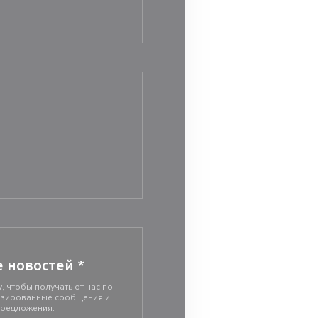
овом окне))
е новостей
*
, чтобы получать от нас по
изированные сообщения и
предложения.