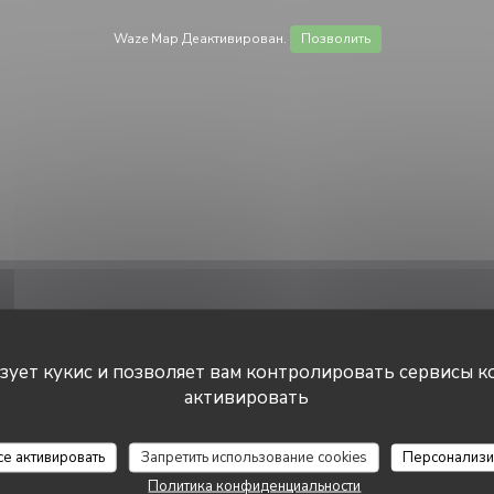
Waze Map Деактивирован.
Позволить
ьзует кукис и позволяет вам контролировать сервисы к
активировать
нформация
Часы р
се активировать
Запретить использование cookies
Персонализи
Политика конфиденциальности
Кухня