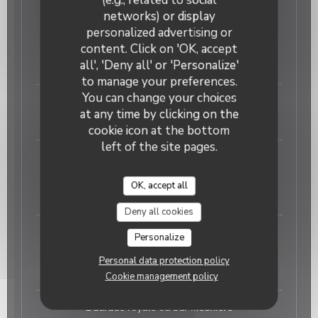
FILET DE DAURADE ROYALE Poêlée sur peau
networks) or display
personalized advertising or
Servi avec riz basmati ou tagliatelles fraîches de
Royans (Demander au Maître d’hôtel)
content. Click on 'OK, accept
all', 'Deny all' or 'Personalize'
22,00 EUR
to manage your preferences.
You can change your choices
FILET DE BOEUF au roquefort ou poivre ou ...
at any time by clicking on the
33,00 EUR
cookie icon at the bottom
left of the site pages.
Carpaccio de bœuf
Pommes de terre à l’ail, salade verte
OK, accept all
25,00 EUR
Deny all cookies
Magret de canard AU POIVRE
Personalize
petits légumes FRITES SOUFFLÉES
Personal data protection policy
23,00 EUR
Cookie management policy
Daurade royale ou bar meunière