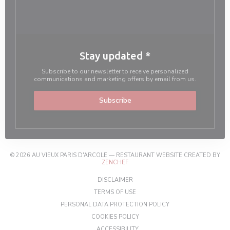
Stay updated
*
Subscribe to our newsletter to receive personalized
communications and marketing offers by email from us.
Subscribe
© 2026 AU VIEUX PARIS D'ARCOLE — RESTAURANT WEBSITE CREATED BY
((OPENS IN A NEW WINDOW))
ZENCHEF
((OPENS IN A NEW WINDOW))
DISCLAIMER
((OPENS IN A NEW WINDOW))
TERMS OF USE
((OPENS IN A NEW W
PERSONAL DATA PROTECTION POLICY
((OPENS IN A NEW WINDOW))
COOKIES POLICY
((OPENS IN A NEW WINDOW))
ACCESSIBILITY