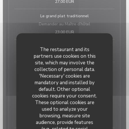
27,00 EUR
Le grand plat traditionnel
Demander au Maître d’hôtel
23,00 EUR
MAGRET DE CANARD à L'ORANGE
The restaurant and its
25,00 EUR
partners use cookies on this
site, which may involve the
collection of personal data.
CARPACCIO DE BOEUF
'Necessary' cookies are
20,00 EUR
mandatory and installed by
default. Other optional
PLATS
cookies require your consent.
These optional cookies are
Poulet fermier jaune ou noir (Périgord ou Challans)
used to analyze your
fricassée de charlottes à l’ail ou frites soufflées
browsing, measure site
23,00 EUR
audience, provide features
(e.g., related to social