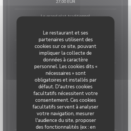
27,00 EUR
Le grand plat traditionnel
Demander au Maître d’hôtel
Le restaurant et ses
23,00 EUR
partenaires utilisent des
cookies sur ce site, pouvant
MAGRET DE CANARD à L'ORANGE
impliquer la collecte de
25,00 EUR
données à caractère
personnel. Les cookies dits «
CARPACCIO DE BOEUF
nécessaires » sont
20,00 EUR
obligatoires et installés par
défaut. D'autres cookies
PLATS
facultatifs nécessitent votre
consentement. Ces cookies
Poulet fermier jaune ou noir (Périgord ou Challans)
facultatifs servent à analyser
votre navigation, mesurer
fricassée de charlottes à l’ail ou frites soufflées
l'audience du site, proposer
23,00 EUR
des fonctionnalités (ex : en