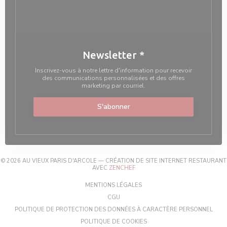
Newsletter
*
Inscrivez-vous à notre lettre d'information pour recevoir
des communications personnalisées et des offres
marketing par courriel.
S'abonner
© 2026 AU VIEUX PARIS D'ARCOLE — CRÉATION DE SITE INTERNET RESTAURANT
((OUVRE UNE NOUVELLE FENÊTRE
AVEC
ZENCHEF
((OUVRE UNE NOUVELLE FENÊT
MENTIONS LÉGALES
((OUVRE UNE NOUVELLE FENÊTRE))
CGU
((OU
POLITIQUE DE PROTECTION DES DONNÉES À CARACTÈRE PERSONNEL
((OUVRE UNE NOUVELLE FEN
POLITIQUE DE COOKIES