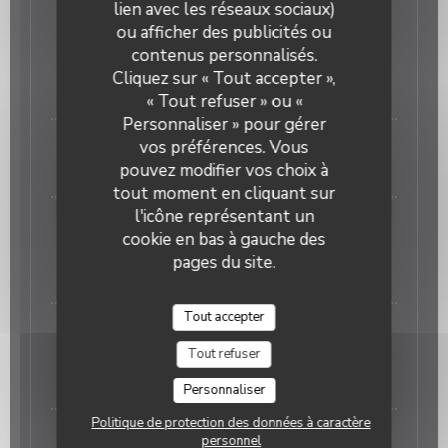
lien avec les réseaux sociaux)
FILET DE DAURADE ROYALE Poêlée sur peau
ou afficher des publicités ou
Servi avec riz basmati ou tagliatelles fraîches de
contenus personnalisés.
Royans (Demander au Maître d’hôtel)
Cliquez sur « Tout accepter »,
22,00 EUR
« Tout refuser » ou «
Personnaliser » pour gérer
FILET DE BOEUF au roquefort ou poivre ou ...
vos préférences. Vous
pouvez modifier vos choix à
33,00 EUR
tout moment en cliquant sur
l'icône représentant un
Carpaccio de bœuf
cookie en bas à gauche des
Pommes de terre à l’ail, salade verte
pages du site.
25,00 EUR
Tout accepter
Magret de canard AU POIVRE
Tout refuser
petits légumes FRITES SOUFFLÉES
23,00 EUR
Personnaliser
Politique de protection des données à caractère
Daurade royale ou bar meunière
personnel