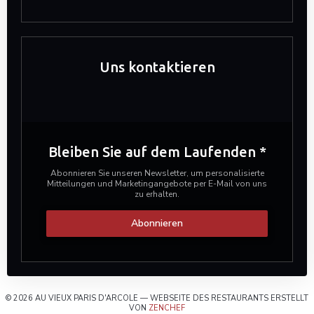
Uns kontaktieren
Bleiben Sie auf dem Laufenden
*
Abonnieren Sie unseren Newsletter, um personalisierte
Mitteilungen und Marketingangebote per E-Mail von uns
zu erhalten.
Abonnieren
© 2026 AU VIEUX PARIS D'ARCOLE — WEBSEITE DES RESTAURANTS ERSTELLT
((ÖFFNET EIN NEUES FENSTER))
VON
ZENCHEF