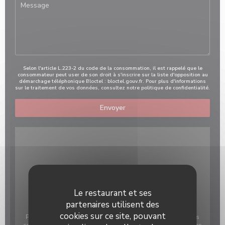
Selon l'article L.223-2 du code de la consommation, il est rappelé que le
consommateur peut user de son droit à s'inscrire sur la liste d'opposition au
démarchage téléphonique Bloctel :
bloctel.gouv.fr
. Pour plus d'informations
sur le traitement de vos données, consultez notre
politique de confidentialité
.
Le restaurant et ses
partenaires utilisent des
cookies sur ce site, pouvant
Pour afficher la carte interactive Waze, vous devez accepter les