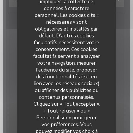
cookies Waze Map (Google). Ces cookies peuvent collecter des
impliquer la collecte de
données de navigation et de localisation.
Autoriser
données à caractère
personnel. Les cookies dits «
nécessaires » sont
Infos pratiques
obligatoires et installés par
défaut. D'autres cookies
Cuisine
facultatifs nécessitent votre
Gastronomique, Française Traditionnelle
consentement. Ces cookies
Type de restaurant
facultatifs servent à analyser
Restaurant
votre navigation, mesurer
Services
l'audience du site, proposer
Terrasse, Privatisation, Accès Wifi
des fonctionnalités (ex : en
Moyens de paiement
lien avec les réseaux sociaux)
Carte Bleue, Visa, Eurocard/Mastercard, Espèces,
ou afficher des publicités ou
Chèques, American Express
contenus personnalisés.
Cliquez sur « Tout accepter »,
« Tout refuser » ou «
Horaires
Personnaliser » pour gérer
vos préférences. Vous
pouvez modifier vos choix à
Lun
-
Dim
11h00 - 16h00
17h30 - 23h00
•