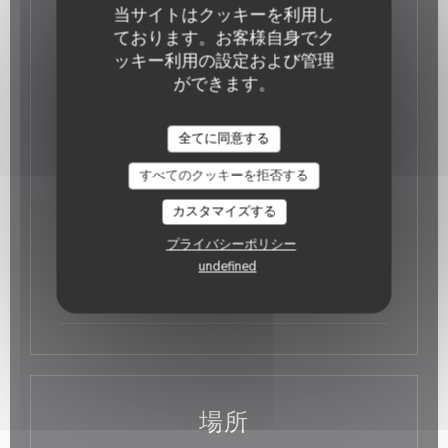
グルメ, 伝統的なフランス語
当サイトはクッキーを利用し
ビジネスタイプ
ております。お客様自身でク
レストラン
ッキー利用の設定および管理
サービス
ができます。
テラス, 貸し切り, WI-FI
ご利用可能なお支払い方法
全てに同意する
カルトブルー, ビザ, ユーロカード /マスターカード,
現金, チェック, アメックス
すべてのクッキーを拒否する
カスタマイズする
営業時間
プライバシーポリシー
undefined
月
-
日
11:00 - 16:00
17:30 - 23:00
•
場所