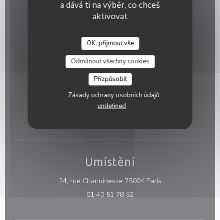
, Private Hire, WIFI
a dává ti na výběr, co chceš
Platební metody
aktivovat
Debit Card, Visa, Eurocard/Mastercard, Cash,
American Express
OK, přijmout vše
Odmítnout všechny cookies
Otevírací hodiny
Přizpůsobit
Zásady ochrany osobních údajů
Pon
-
Ned
11:00 - 16:00
17:30 - 23:00
•
undefined
Umístění
((otevře se v nové
24, rue Chanoinesse 75004 Paris
01 40 51 78 52