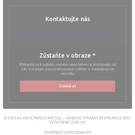
Kontaktujte nás
Zůstaňte v obraze
*
Přihlaste se k odběru našeho newsletteru a dostávejte od
nás e-mailem personalizovaná sdělení a marketingové
nabídky.
Odebírat
© 2026 AU VIEUX PARIS D'ARCOLE — WEBOVÉ STRÁNKY RESTAURACE BYLY
((OTEVŘE SE V NOVÉM OKNĚ))
VYTVOŘENY
ZENCHEF
((OTEVŘE SE V NOVÉM OKN
ODMÍTNUTÍ ODPOVĚDNOSTI