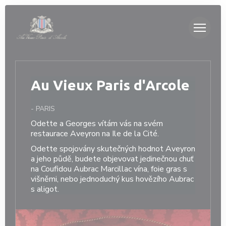
Panel pro správu cookies
Au Vieux Paris d'Arcole
-
PARIS
Odette a Georges vítám vás na svém
restaurace Aveyron na Ile de la Cité.
Odette spojovány skutečných hodnot Aveyron
a jeho půdě, budete objevovat jedinečnou chuť
na Coufidou Aubrac Marcillac vína, foie gras s
višněmi, nebo jednoduchý kus hovězího Aubrac
s aligot.