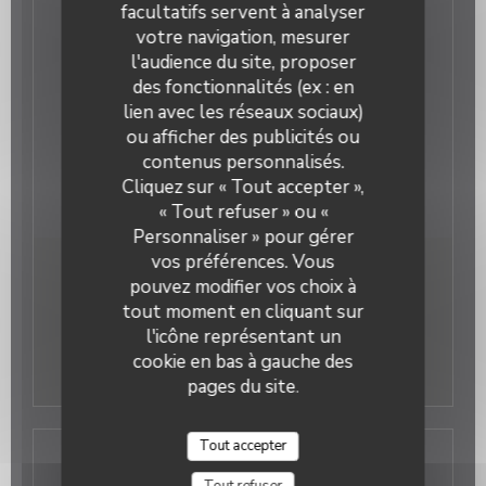
facultatifs servent à analyser
Gastronomique, Française Traditionnelle
votre navigation, mesurer
Type de restaurant
l'audience du site, proposer
Restaurant
des fonctionnalités (ex : en
Services
lien avec les réseaux sociaux)
Terrasse, Privatisation, Accès Wifi
ou afficher des publicités ou
Moyens de paiement
contenus personnalisés.
Carte Bleue, Visa, Eurocard/Mastercard, Espèces,
Cliquez sur « Tout accepter »,
Chèques, American Express
« Tout refuser » ou «
Personnaliser » pour gérer
vos préférences. Vous
Horaires
pouvez modifier vos choix à
tout moment en cliquant sur
l'icône représentant un
Lun
-
Dim
11h00 - 16h00
17h30 - 23h00
•
cookie en bas à gauche des
pages du site.
Tout accepter
Adresse
Tout refuser